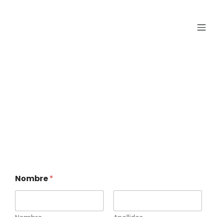
Haz tu reserva
en el siguiente
formulario
Nombre
*